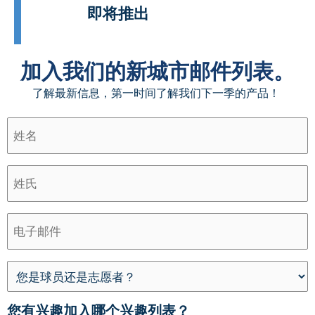
即将推出
加入我们的新城市邮件列表。
了解最新信息，第一时间了解我们下一季的产品！
您
您
未
名
是
希
来
字
球
望
您
（必
员
Volo
希
姓
填）
还
Kids
望
（必
是
扩
看
填）
志
展
到
电
愿
到
哪
子
者？
哪
些
邮
些
体
件
社
育
(必
区？
项
填)
目？
您有兴趣加入哪个兴趣列表？