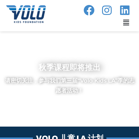
跳
至
内
菜
容
单
秋季课程即将推出
请密切关注，参与我们第三届“Volo Kids LA”季的志
愿者活动！
VOLO 儿童 LA 计划