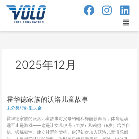
跳
至
内
菜
容
单
2025年12月
霍华德家族的沃洛儿童故事
霍
华
未分类
/
珍-里夫金
德
家
霍华德家族的沃洛儿童故事对父母约翰和梅丽莎而言，体育运动
族
远不止是游戏——这是让女儿伊冯（11岁）和莉娜（8岁）培养自
的
信、锻炼韧性、建立社群的契机。伊冯初次加入沃洛儿童俱乐部