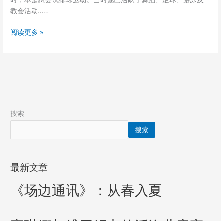
沃
时，本是想尝试排球运动。当时她已活跃于舞蹈、足球、游泳及
洛
教会活动……
儿
阅读更多 »
童
故
事
搜索
搜索
最新文章
《场边通讯》：从春入夏