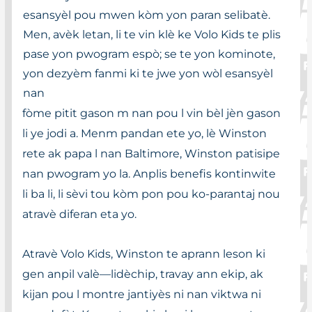
esansyèl pou mwen kòm yon paran selibatè.
Men, avèk letan, li te vin klè ke Volo Kids te plis
pase yon pwogram espò; se te yon kominote,
yon dezyèm fanmi ki te jwe yon wòl esansyèl
nan
fòme pitit gason m nan pou l vin bèl jèn gason
li ye jodi a. Menm pandan ete yo, lè Winston
rete ak papa l nan Baltimore, Winston patisipe
nan pwogram yo la. Anplis benefis kontinwite
li ba li, li sèvi tou kòm pon pou ko-parantaj nou
atravè diferan eta yo.
Atravè Volo Kids, Winston te aprann leson ki
gen anpil valè—lidèchip, travay ann ekip, ak
kijan pou l montre jantiyès ni nan viktwa ni