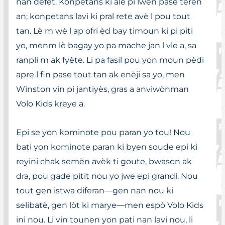
nan defèt. Konpetans ki ale pi lwen pase teren
an; konpetans lavi ki pral rete avè l pou tout
tan. Lè m wè l ap ofri èd bay timoun ki pi piti
yo, menm lè bagay yo pa mache jan l vle a, sa
ranpli m ak fyète. Li pa fasil pou yon moun pèdi
apre l fin pase tout tan ak enèji sa yo, men
Winston vin pi jantiyès, gras a anviwònman
Volo Kids kreye a.
Epi se yon kominote pou paran yo tou! Nou
bati yon kominote paran ki byen soude epi ki
reyini chak semèn avèk ti goute, bwason ak
dra, pou gade pitit nou yo jwe epi grandi. Nou
tout gen istwa diferan—gen nan nou ki
selibatè, gen lòt ki marye—men espò Volo Kids
ini nou. Li vin tounen yon pati nan lavi nou, li