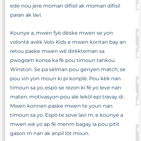
ede nou jere moman difisil ak moman difisil
paran ak lavi.
Kounye a, mwen fyè dèske mwen se yon
volontè avèk Volo Kids e mwen kontan bay an
retou paske mwen wè dirèkteman sa
pwogram konsa ka fè pou timoun tankou
Winston. Se pa sèlman pou genyen match; se
pou vin yon moun ki pi konplè. Pou kèk nan
timoun sa yo, espò se rezon ki fè yo leve nan
maten, motivasyon pou ale lekòl epi travay di.
Mwen konnen paske mwen te youn nan
timoun sa yo. Espò te sove lavi m, e kounye a
mwen wè yo ap fè menm bagay la pou pitit
gason m nan ak anpil lòt moun.