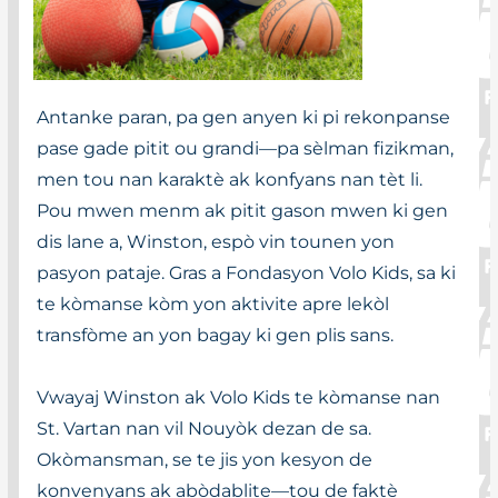
Antanke paran, pa gen anyen ki pi rekonpanse
pase gade pitit ou grandi—pa sèlman fizikman,
men tou nan karaktè ak konfyans nan tèt li.
Pou mwen menm ak pitit gason mwen ki gen
dis lane a, Winston, espò vin tounen yon
pasyon pataje. Gras a Fondasyon Volo Kids, sa ki
te kòmanse kòm yon aktivite apre lekòl
transfòme an yon bagay ki gen plis sans.
Vwayaj Winston ak Volo Kids te kòmanse nan
St. Vartan nan vil Nouyòk dezan de sa.
Okòmansman, se te jis yon kesyon de
konvenyans ak abòdablite—tou de faktè