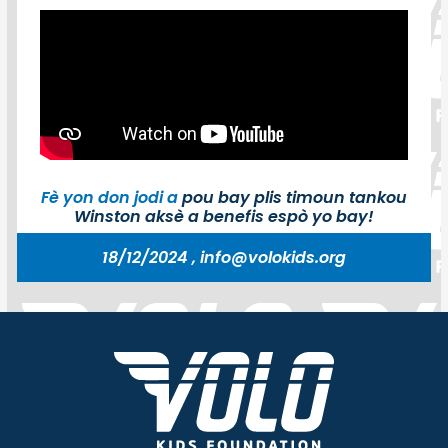
Fè yon don jodi a
pou bay plis timoun tankou
Winston aksè a benefis espò yo bay!
18/12/2024 , info@volokids.org